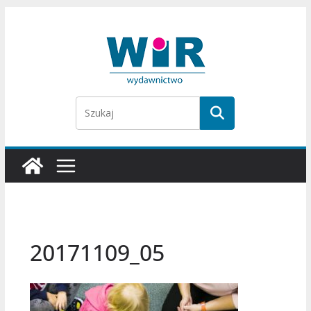
Przejdź
do
treści
20171109_05