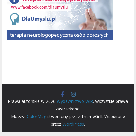
Prawa autorskie © 2026
Wydawnictwo WiR
. Wszystkie prawa
zastrzeżone.
Motyw:
ColorMag
stworzony przez ThemeGrill. Wspierane
przez
WordPress
.