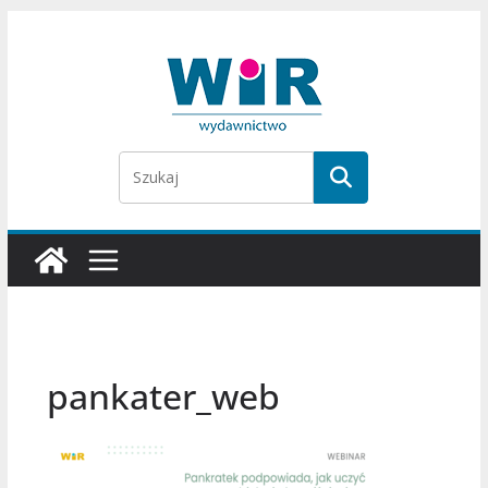
Przejdź
do
treści
pankater_web